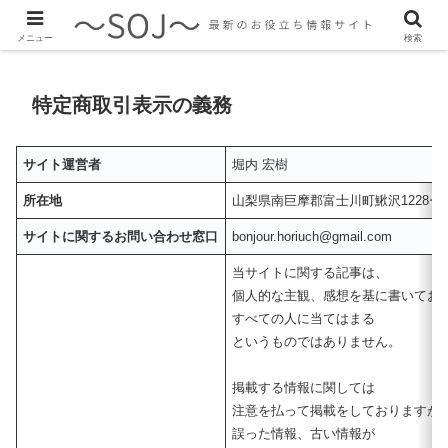
最新のトレンド情報、生活に役立つ情報をご紹介します
メニュー
検索
特定商取引表示の義務
サイト運営者
堀内 宏樹
所在地
山梨県南巨摩郡富士川町鰍沢1228ー
サイトに関するお問い合わせ窓口
bonjour.horiuch@gmail.com
当サイトに関する記事は、
個人的な主観、感想を基に書いてお
すべての人に当てはまる
というものではありません。
掲載する情報に関しては
注意を払って掲載をしておりますが
誤った情報、古い情報が