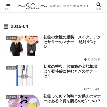
最新のトレンド情報、生活に役立つ情報をご紹介します
メニュー
検索
2015-04
初盆の女性の服装、メイク、アク
冠婚葬祭
セサリーのマナー｜ 絶対NGはコ
レ
2015.04.30
初盆の香典、お布施の金額相場
冠婚葬祭
は？熨斗袋に包むときのマナー
は？
2015.04.30
初盆って何？何時？お供えのマナ
冠婚葬祭
ーはある？何を贈るのがいいの？