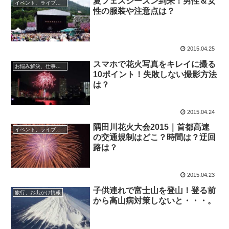
夏フェスシーズン到来！男性＆女
イベント、ライブ最新情報
性の服装や注意点は？
2015.04.25
スマホで花火写真をキレイに撮る
お悩み解決、仕事に役立つ情報
10ポイント！失敗しない撮影方法
は？
2015.04.24
隅田川花火大会2015｜首都高速
イベント、ライブ最新情報
の交通規制はどこ？時間は？迂回
路は？
2015.04.23
子供連れで富士山を登山！登る前
旅行、お出かけ情報
から高山病対策しないと・・・。