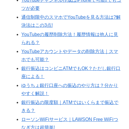
YouTubeチャンネル作成はiPhoneで可能⁉︎でもコ
ツが必要
通信制限中のスマホでYouTubeを見る方法は?解
決法はこの3点!
YouTubeの履歴削除方法！履歴情報は他人に見
られる？
YouTubeアカウントやデータの削除方法｜スマ
ホでも可能？
銀行振込はコンビニATMでもOK？ただし銀行口
座による！
ゆうちょ銀行口座への振込のやり方は？分かり
やすく解説！
銀行振込の限度額｜ATMではいくらまで振込で
きる？
ローソンWiFiサービス｜LAWSON Free WiFiつ
なぎ方は超簡単!