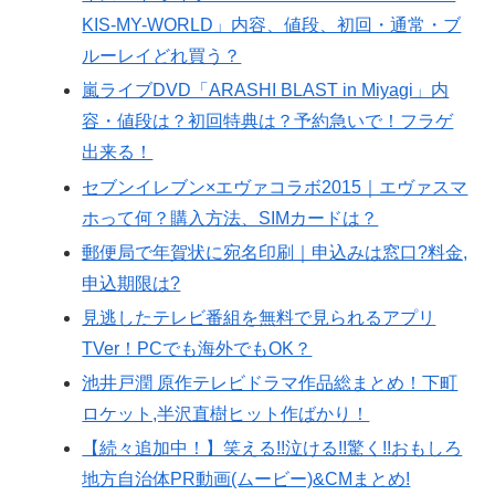
KIS-MY-WORLD」内容、値段、初回・通常・ブ
ルーレイどれ買う？
嵐ライブDVD「ARASHI BLAST in Miyagi」内
容・値段は？初回特典は？予約急いで！フラゲ
出来る！
セブンイレブン×エヴァコラボ2015｜エヴァスマ
ホって何？購入方法、SIMカードは？
郵便局で年賀状に宛名印刷｜申込みは窓口?料金,
申込期限は?
見逃したテレビ番組を無料で見られるアプリ
TVer！PCでも海外でもOK？
池井戸潤 原作テレビドラマ作品総まとめ！下町
ロケット,半沢直樹ヒット作ばかり！
【続々追加中！】笑える!!泣ける!!驚く!!おもしろ
地方自治体PR動画(ムービー)&CMまとめ!