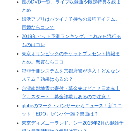
嵐のDVD一覧。ライブ収録曲や限定特典を総ま
とめ
婚活アプリはバツイチ子持ちの最強アイテム。
再婚ならコレで
2019年ヒット予測ランキング。これから流行る
ものはコレ
東京オリンピックのチケットプレゼント情報ま
とめ。懸賞ならココ
犯罪予測システムを京都府警が導入！どんなシ
ステム？効果はあるの？
台湾南部地震の寄付・募金先はどこ？日本赤十
字もスタート！募金詐欺もあるので注意！
globeのマーク・パンサーからニュース！新ユニ
ット「EDO」!メンバー誰？楽曲は？
東京ディズニーランド、シー2016年2月の混雑予