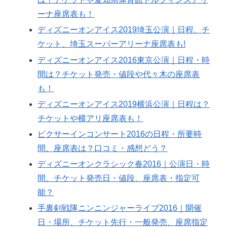
ーナ座席表も！
ディズニーオンアイス2019埼玉公演｜日程、チ
ケット、埼玉スーパーアリーナ座席表も!
ディズニーオンアイス2016東京公演｜日程・時
間は？チケット発売・値段や代々木の座席表
も！
ディズニーオンアイス2019横浜公演｜日程は？
チケットや横アリ座席表も！
ピクサーインコンサート2016の日程・所要時
間、座席表は？口コミ・感想どう？
ディズニーオンクラシック春2016｜公演日・時
間、チケット発売日・値段、座席表・指定可
能？
手裏剣戦隊ニンニンジャーライブ2016｜開催
日・場所、チケット先行・一般発売、座席指定