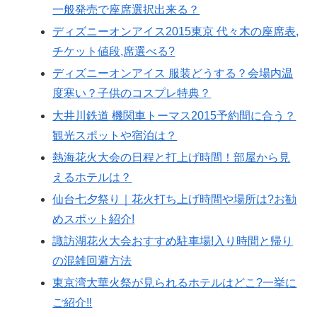
一般発売で座席選択出来る？
ディズニーオンアイス2015東京 代々木の座席表,
チケット値段,席選べる?
ディズニーオンアイス 服装どうする？会場内温
度寒い？子供のコスプレ特典？
大井川鉄道 機関車トーマス2015予約間に合う？
観光スポットや宿泊は？
熱海花火大会の日程と打上げ時間！部屋から見
えるホテルは？
仙台七夕祭り｜花火打ち上げ時間や場所は?お勧
めスポット紹介!
諏訪湖花火大会おすすめ駐車場!入り時間と帰り
の混雑回避方法
東京湾大華火祭が見られるホテルはどこ?一挙に
ご紹介‼︎