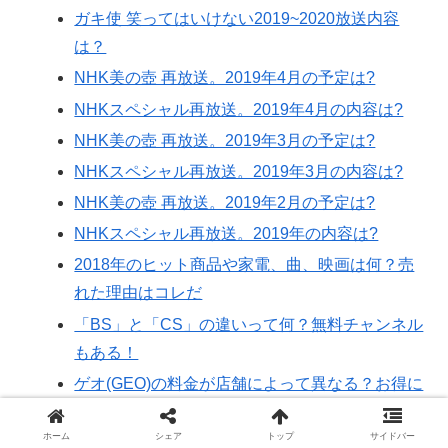
ガキ使 笑ってはいけない2019~2020放送内容
は？
NHK美の壺 再放送。2019年4月の予定は?
NHKスペシャル再放送。2019年4月の内容は?
NHK美の壺 再放送。2019年3月の予定は?
NHKスペシャル再放送。2019年3月の内容は?
NHK美の壺 再放送。2019年2月の予定は?
NHKスペシャル再放送。2019年の内容は?
2018年のヒット商品や家電、曲、映画は何？売
れた理由はコレだ
「BS」と「CS」の違いって何？無料チャンネル
もある！
ゲオ(GEO)の料金が店舗によって異なる？お得に
借りるには？
ホーム
シェア
トップ
サイドバー
TSUTAYAの更新料が店舗で違う？無料にする方