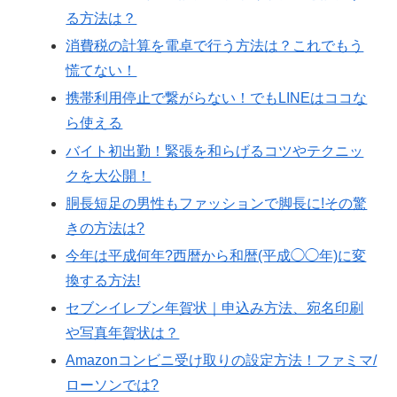
る方法は？
消費税の計算を電卓で行う方法は？これでもう
慌てない！
携帯利用停止で繋がらない！でもLINEはココな
ら使える
バイト初出勤！緊張を和らげるコツやテクニッ
クを大公開！
胴長短足の男性もファッションで脚長に!その驚
きの方法は?
今年は平成何年?西暦から和暦(平成◯◯年)に変
換する方法!
セブンイレブン年賀状｜申込み方法、宛名印刷
や写真年賀状は？
Amazonコンビニ受け取りの設定方法！ファミマ/
ローソンでは?