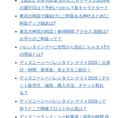
【追記】大井川鉄道 きかんしゃトーマス2016年
の運行日は？予約いつから？新キャラクター？
東京の初詣で縁結びにご利益ある神社まとめ!ご
利益アップ秘訣は?
東京大神宮の初詣｜参拝時間,アクセス,混雑は?
お守りのご利益って？
バレンタインデーに女性から告白しちゃダメ⁉︎そ
の理由とは?
ディズニーシーバレンタイン ナイト2016｜公演
日・時間、座席表、見え方をご紹介！
ディズニーシーバレンタイン ナイト2016｜チケ
ット販売日、値段、購入方法、チケット取れ
る？
ディズニーシーバレンタイン ナイト2016って
何？どこで開催？口コミや人気は？
ディズニーランド・シー駐車場｜場所や時間,待