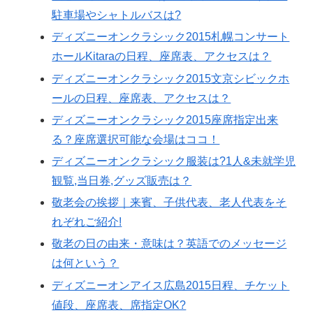
駐車場やシャトルバスは?
ディズニーオンクラシック2015札幌コンサート
ホールKitaraの日程、座席表、アクセスは？
ディズニーオンクラシック2015文京シビックホ
ールの日程、座席表、アクセスは？
ディズニーオンクラシック2015座席指定出来
る？座席選択可能な会場はココ！
ディズニーオンクラシック服装は?1人&未就学児
観覧,当日券,グッズ販売は？
敬老会の挨拶｜来賓、子供代表、老人代表をそ
れぞれご紹介!
敬老の日の由来・意味は？英語でのメッセージ
は何という？
ディズニーオンアイス広島2015日程、チケット
値段、座席表、席指定OK?