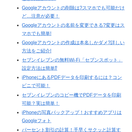
Googleアカウントの削除は?スマホでも可能だけ
ど…注意が必要！
Googleアカウントの名前を変更できる?変更はス
マホでも簡単!
Googleアカウントの作成は本名しかダメ?詳しい
方法をご紹介!
セブンイレブンの無料Wi-Fi「セブンスポット」
設定方法は簡単⁉︎
iPhoneにあるPDFデータを印刷するには？コン
ビニで可能！
セブンイレブンのコピー機でPDFデータを印刷
可能？実は簡単！
iPhoneの写真バックアップ！おすすめアプリは
Googleフォト
パーセント割引の計算！手早くサクッと計算す