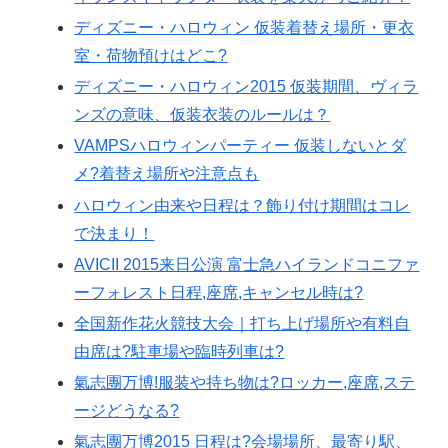
ディズニー・ハロウィン 仮装着替え場所・更衣
室・荷物預けはどこ?
ディズニー・ハロウィン2015 仮装期間、ヴィラ
ンズの意味、仮装衣装のルールは？
VAMPSハロウィンパーティー 仮装しないとダ
メ?着替え場所や注意点も
ハロウィン由来や日程は？飾り付け期間はコレ
で決まり！
AVICII 2015来日公演 富士急ハイランドコニファ
ーフォレスト日程,座席,キャンセル時は?
全国新作花火競技大会｜打ち上げ場所や有料自
由席は?駐車場や臨時列車は?
氣志團万博!服装や持ち物は?ロッカー,座席,ステ
ージどうなる?
氣志團万博2015 日程は?会場場所、最寄り駅、