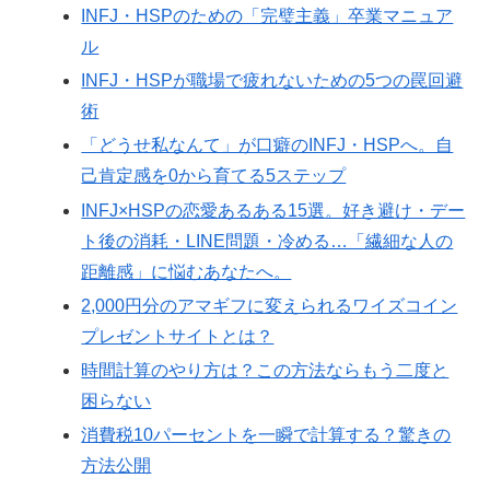
INFJ・HSPのための「完璧主義」卒業マニュア
ル
INFJ・HSPが職場で疲れないための5つの罠回避
術
「どうせ私なんて」が口癖のINFJ・HSPへ。自
己肯定感を0から育てる5ステップ
INFJ×HSPの恋愛あるある15選。好き避け・デー
ト後の消耗・LINE問題・冷める…「繊細な人の
距離感」に悩むあなたへ。
2,000円分のアマギフに変えられるワイズコイン
プレゼントサイトとは？
時間計算のやり方は？この方法ならもう二度と
困らない
消費税10パーセントを一瞬で計算する？驚きの
方法公開