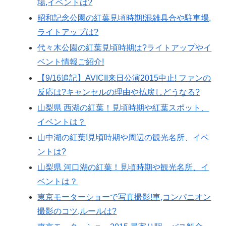
場,イベントは?
昭和記念公園の紅葉見頃時期!混雑具合や駐車場,
ライトアップは?
代々木公園の紅葉見頃時期は?ライトアップやイ
ベント情報ご紹介!
【9/16追記】AVICII来日公演2015中止! ファンの
反応は?キャンセルの理由や払戻しどうなる?
山梨県 西湖の紅葉！見頃時期や紅葉スポット、
イベントは？
山中湖の紅葉!見頃時期や周辺の観光名所、イベ
ントは?
山梨県 河口湖の紅葉！見頃時期や観光名所、イ
ベントは？
東京モーターショーで写真撮影!車,コンパニオン
撮影のコツ,ルールは?