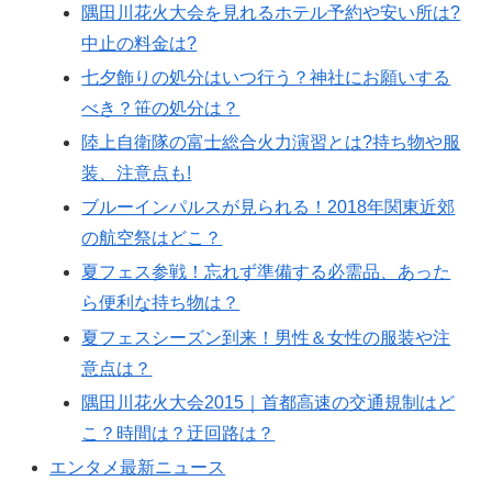
隅田川花火大会を見れるホテル予約や安い所は?
中止の料金は?
七夕飾りの処分はいつ行う？神社にお願いする
べき？笹の処分は？
陸上自衛隊の富士総合火力演習とは?持ち物や服
装、注意点も!
ブルーインパルスが見られる！2018年関東近郊
の航空祭はどこ？
夏フェス参戦！忘れず準備する必需品、あった
ら便利な持ち物は？
夏フェスシーズン到来！男性＆女性の服装や注
意点は？
隅田川花火大会2015｜首都高速の交通規制はど
こ？時間は？迂回路は？
エンタメ最新ニュース