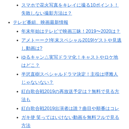
スマホで花火写真をキレイに撮る10ポイント！
失敗しない撮影方法は？
テレビ番組、映画最新情報
年末年始はテレビで映画三昧！2019〜2020は？
アメトーーク!年末スペシャル2019!ゲストや見逃
し動画は?
ゆるキャン△実写ドラマ化！キャストやロケ地
はどこ？
半沢直樹スペシャルドラマ決定！主役は堺雅人
じゃないない？
紅白歌合戦2019の再放送予定は？無料で見る方
法も
紅白歌合戦2019出演者は誰？曲目や順番はコレ
ガキ使 笑ってはいけない動画を無料フルで見る
方法