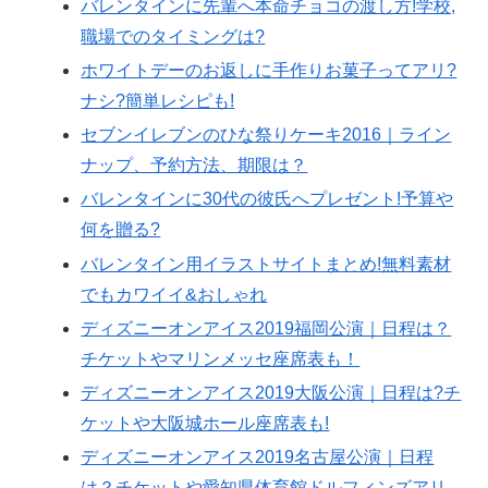
バレンタインに先輩へ本命チョコの渡し方!学校,
職場でのタイミングは?
ホワイトデーのお返しに手作りお菓子ってアリ?
ナシ?簡単レシピも!
セブンイレブンのひな祭りケーキ2016｜ライン
ナップ、予約方法、期限は？
バレンタインに30代の彼氏へプレゼント!予算や
何を贈る?
バレンタイン用イラストサイトまとめ!無料素材
でもカワイイ&おしゃれ
ディズニーオンアイス2019福岡公演｜日程は？
チケットやマリンメッセ座席表も！
ディズニーオンアイス2019大阪公演｜日程は?チ
ケットや大阪城ホール座席表も!
ディズニーオンアイス2019名古屋公演｜日程
は？チケットや愛知県体育館ドルフィンズアリ