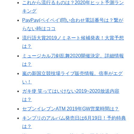
これから流行るものは？2020年ヒット予測ラン
キング
PayPay(ペイペイ)問い合わせ電話番号は？繋が
らない時はココ
流行語大賞2019ノミネート候補発表！大賞予想
は？
ミュージカル刀剣乱舞2020開催決定。詳細情報
は？
嵐の新国立競技場ライブ販売情報。倍率がエグ
い！
ガキ使 笑ってはいけない2019~2020放送内容
は？
セブンイレブンATM 2019年GW営業時間は？
キンプリのアルバム発売日は6月19日！予約特典
は？