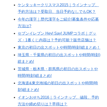
ケンタッキークリスマス2015｜ラインナップ、
予約方法は？受取日、当日予約なしでもOK？
今年の漢字｜歴代漢字をご紹介!募集条件や応募
方法は?
セブンイレブン Hey! Say! JUMPコラボ｜グッ
ズ・1番くじ内容は？予約可能？販売店舗は？
東京の初日の出スポットや時間(時刻)総まとめ！
埼玉県・千葉県の初日の出スポットや時間(時刻)
総まとめ!
茨城県・栃木県・群馬県の初日の出スポットや
時間(時刻)総まとめ!
北海道&東北地域の初日の出スポットや時間(時
刻)総まとめ!
イオンおせち2016｜ラインナップ、値段、予約
方法や締め切りは？早得は？