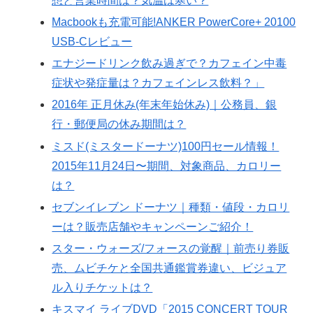
想と営業時間は？気温は寒い？
Macbookも充電可能!ANKER PowerCore+ 20100
USB-Cレビュー
エナジードリンク飲み過ぎで？カフェイン中毒
症状や発症量は？カフェインレス飲料？」
2016年 正月休み(年末年始休み)｜公務員、銀
行・郵便局の休み期間は？
ミスド(ミスタードーナツ)100円セール情報！
2015年11月24日〜期間、対象商品、カロリー
は？
セブンイレブン ドーナツ｜種類・値段・カロリ
ーは？販売店舗やキャンペーンご紹介！
スター・ウォーズ/フォースの覚醒｜前売り券販
売、ムビチケと全国共通鑑賞券違い、ビジュア
ル入りチケットは？
キスマイ ライブDVD「2015 CONCERT TOUR