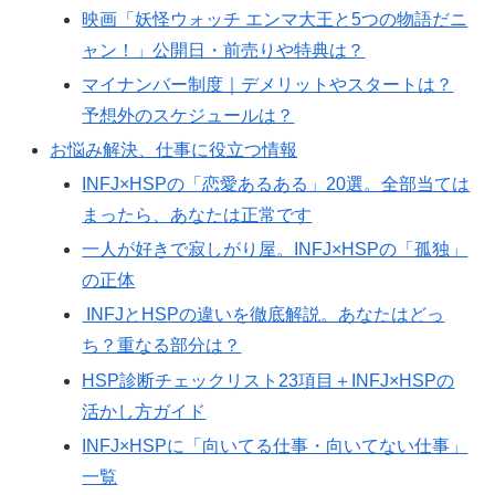
映画「妖怪ウォッチ エンマ大王と5つの物語だニ
ャン！」公開日・前売りや特典は？
マイナンバー制度｜デメリットやスタートは？
予想外のスケジュールは？
お悩み解決、仕事に役立つ情報
INFJ×HSPの「恋愛あるある」20選。全部当ては
まったら、あなたは正常です
一人が好きで寂しがり屋。INFJ×HSPの「孤独」
の正体
INFJとHSPの違いを徹底解説。あなたはどっ
ち？重なる部分は？
HSP診断チェックリスト23項目＋INFJ×HSPの
活かし方ガイド
INFJ×HSPに「向いてる仕事・向いてない仕事」
一覧