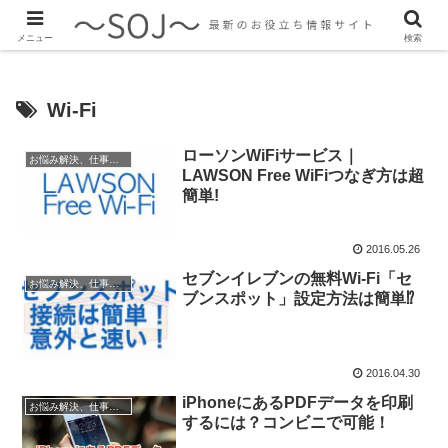
最新のトレンド情報、生活に役立つ情報をご紹介します
メニュー
検索
Wi-Fi
ローソンWiFiサービス｜
お悩み解決、仕事に役立つ情報
LAWSON Free WiFiつなぎ方は超
簡単!
2016.05.26
セブンイレブンの無料Wi-Fi「セ
お悩み解決、仕事に役立つ情報
ブンスポット」設定方法は簡単⁉︎
2016.04.30
iPhoneにあるPDFデータを印刷
お悩み解決、仕事に役立つ情報
するには？コンビニで可能！