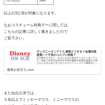
7月7日(日)
18時
以上の3公演が対象になります。
なおコスチューム特典デーに関しては、
こちらの記事に詳しく書きましたので
ご覧下さい。
ディズニーオンアイス 服装どうする？会場内温
度寒い？子供のコスプレ特典？
お子様だけでなく、大人にも大人気のディズニーオンアイ
ス！初めて見る方は自分や子供の服装や会場の温度など気
になりますよね？せっかくのスケートショーで風邪引いた
ら嫌ですもんね。というわけで今回は、ディズニーオンア
イスに行く時の服装や会場の温度は...
最新お役立ち.com
また仙台公演では、
２名以上でミッキーマウス、ミニーマウスの