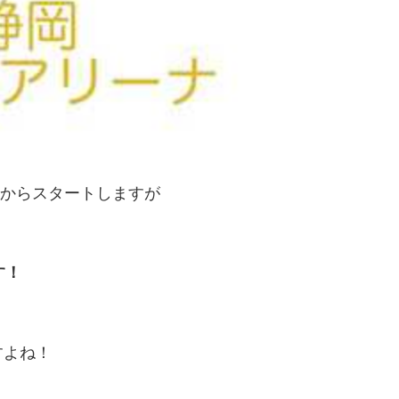
春からスタートしますが
す！
すよね！