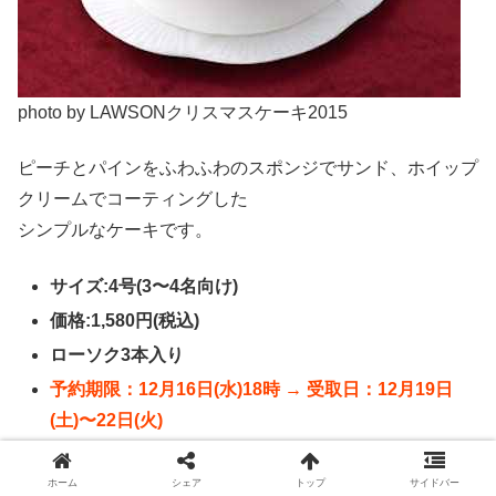
photo by LAWSONクリスマスケーキ2015
ピーチとパインをふわふわのスポンジでサンド、ホイップ
クリームでコーティングした
シンプルなケーキです。
サイズ:4号(3〜4名向け)
価格:1,580円(税込)
ローソク3本入り
予約期限：12月16日(水)18時 → 受取日：12月19日
(土)〜22日(火)
予約期限：12月18日(金)18時 → 受取日：12月23日
(水)〜25日(金)
ホーム
シェア
トップ
サイドバー