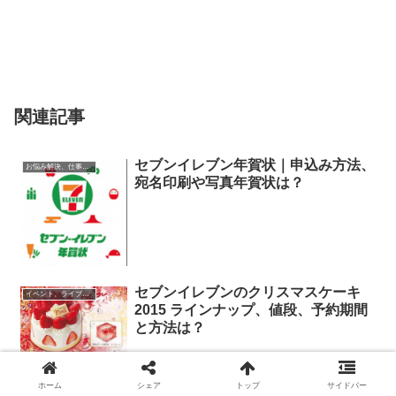
関連記事
セブンイレブン年賀状｜申込み方法、
お悩み解決、仕事に役立つ情報
宛名印刷や写真年賀状は？
セブンイレブンのクリスマスケーキ
イベント、ライブ最新情報
2015 ラインナップ、値段、予約期間
と方法は？
セブンイレブンの恵方巻き2016 ライ
イベント、ライブ最新情報
ホーム
シェア
トップ
サイドバー