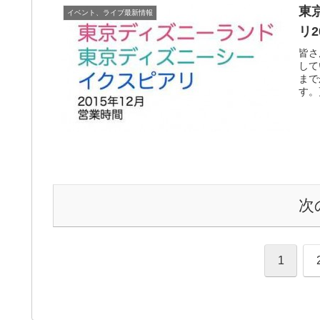
東
イベント、ライブ最新情報
リ
皆さ
して
まで
す。
次
1