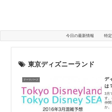
今日の最新情報
特定
東京ディズニーランド
デ
テーマパーク
は
3月
す。
仲間
か。