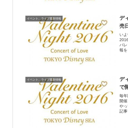
デ
イベント、ライブ最新情報
売
いよ
20
バレ
報を
デ
イベント、ライブ最新情報
で
毎年
開催
やっ
記事