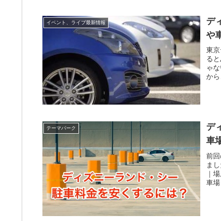
デ
イベント、ライブ最新情報
や
東京
ると
ゃな
から
デ
テーマパーク
車
前回
まし
｜場
車場