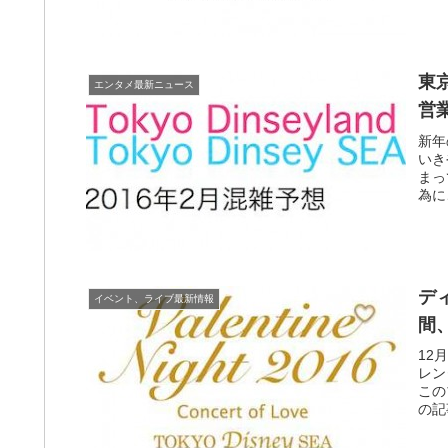
東
エンタメ最新ニュース
営
新年
いき
まっ
為に
デ
イベント、ライブ最新情報
間
12
レン
この
の記