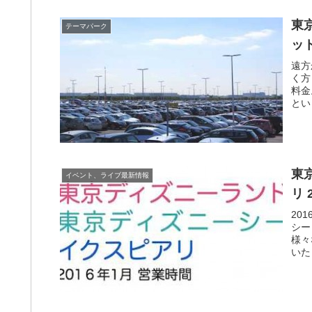
東
テーマパーク
ッ
遠方
く方
料金
とい
東
イベント、ライブ最新情報
リ 
20
シー
様々
いた