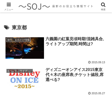
最新のトレンド情報、生活に役立つ情報をご紹介します
メニュー
検索
東京都
六義園の紅葉見頃時期!混雑具合,
旅行、お出かけ情報
ライトアップ期間,時間は?
2015.09.13
ディズニーオンアイス2015東京
イベント、ライブ最新情報
代々木の座席表,チケット値段,席
選べる?
2015.05.27