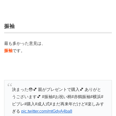
振袖
最も多かった意見は、
振袖
です。
決まった😳💕 親がプレゼントで購入💕 ありがと
うございます💕 #振袖#お祝い柄#赤鶴振袖#横浜#
ビブレ#購入#成人式#まだ再来年だけど#楽しみす
ぎる
pic.twitter.com/mtGdyA4ba8