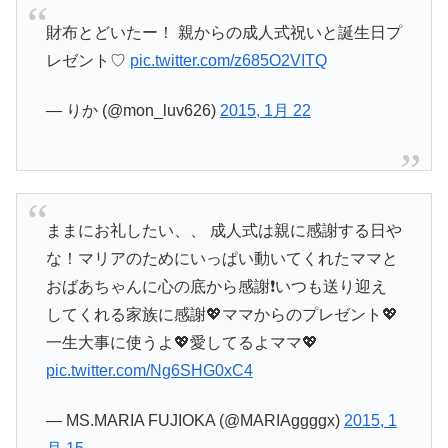
財布とどいたー！ 親からの成人式祝いと誕生日プ
レゼント♡
pic.twitter.com/z685O2VITQ
— りか (@mon_luv626)
2015, 1月 22
ままにお礼したい、、 成人式は親に感謝する日や
な！マリアのためにいっぱい動いてくれたママと
おばあちゃんに心の底から感謝❗️いつも送り迎え
してくれる家族に感謝💖ママからのプレゼント💖
一生大事に使うよ💖愛してるよママ💖
pic.twitter.com/Ng6SHG0xC4
— MS.MARIA FUJIOKA (@MARIAggggx)
2015, 1