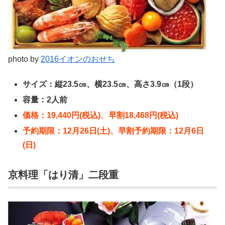
photo by
2016イオンのおせち
サイズ：縦23.5㎝、横23.5㎝、高さ3.9㎝（1段）
容量：2人前
価格：19,440円(税込)、早割18,468円(税込)
予約期限：12月26日(土)、早割予約期限：12月6日
(日)
京料理「はり清」二段重