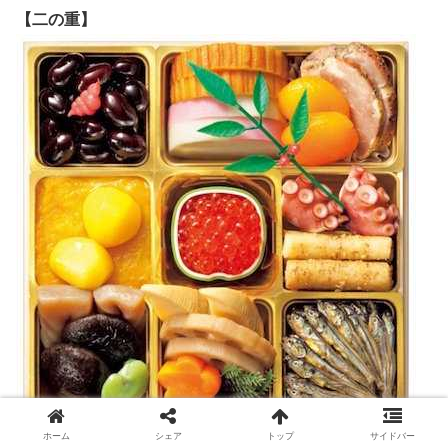
【二の重】
ホーム
シェア
トップ
サイドバー
photo by
2016イオンのおせち