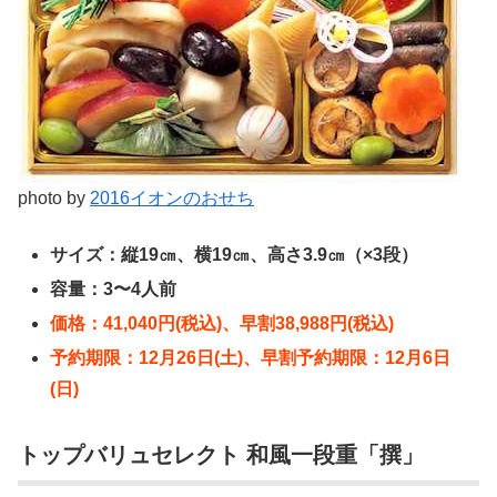
photo by
2016イオンのおせち
サイズ：縦19㎝、横19㎝、高さ3.9㎝（×3段）
容量：3〜4人前
価格：41,040円(税込)、早割38,988円(税込)
予約期限：12月26日(土)、早割予約期限：12月6日
(日)
トップバリュセレクト 和風一段重「撰」