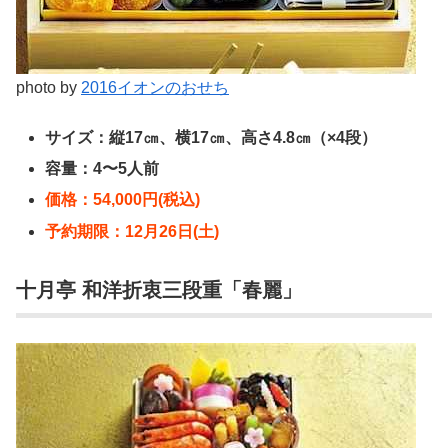
photo by
2016イオンのおせち
サイズ：縦17㎝、横17㎝、高さ4.8㎝（×4段）
容量：4〜5人前
価格：54,000円(税込)
予約期限：12月26日(土)
十月亭 和洋折衷三段重「春麗」