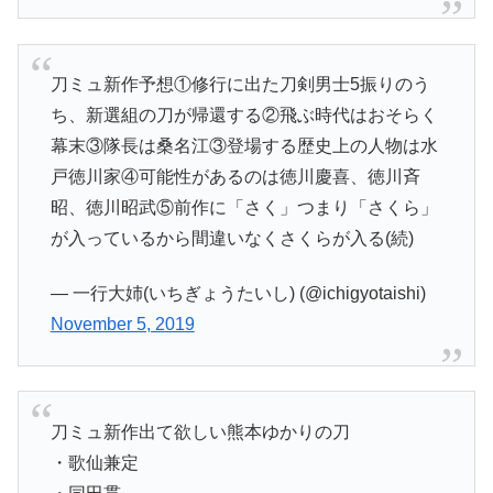
刀ミュ新作予想①修行に出た刀剣男士5振りのう
ち、新選組の刀が帰還する②飛ぶ時代はおそらく
幕末③隊長は桑名江③登場する歴史上の人物は水
戸徳川家④可能性があるのは徳川慶喜、徳川斉
昭、徳川昭武⑤前作に「さく」つまり「さくら」
が入っているから間違いなくさくらが入る(続)
— 一行大姉(いちぎょうたいし) (@ichigyotaishi)
November 5, 2019
刀ミュ新作出て欲しい熊本ゆかりの刀
・歌仙兼定