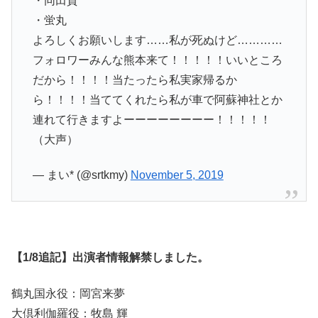
・同田貫
・蛍丸
よろしくお願いします……私が死ぬけど…………
フォロワーみんな熊本来て！！！！！いいところ
だから！！！！当たったら私実家帰るか
ら！！！！当ててくれたら私が車で阿蘇神社とか
連れて行きますよーーーーーーーー！！！！！
（大声）
— まい* (@srtkmy)
November 5, 2019
【1/8追記】出演者情報解禁しました。
鶴丸国永役：岡宮来夢
大倶利伽羅役：牧島 輝