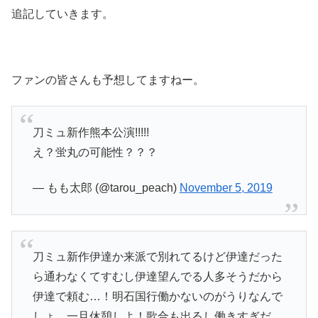
追記していきます。
ファンの皆さんも予想してますねー。
刀ミュ新作熊本公演!!!!!
え？蛍丸の可能性？？？
— もも太郎 (@tarou_peach)
November 5, 2019
刀ミュ新作伊達か来派で別れてるけど伊達だった
ら通わなくてすむし伊達望んでる人多そうだから
伊達で頼む…！明石国行働かないのがうりなんで
しょ、一旦休憩しよ！歌合も出るし働きすぎだ