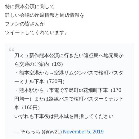
特に熊本公演に関して
詳しい会場の座席情報と周辺情報を
ファンの皆さんが
ツイートしてくれています。
刀ミュ新作熊本公演に行きたい遠征民へ地元民か
ら交通のご案内（1/3）
・熊本空港から→空港リムジンバスで桜町バスタ
ーミナル下車（730円）
・熊本駅から→市電で辛島町or花畑町下車（170
円均一）または路線バスで桜町バスターミナル下
車（160円）
いずれも下車後は熊本城を目指してください
— そらっち (@ryv21)
November 5, 2019