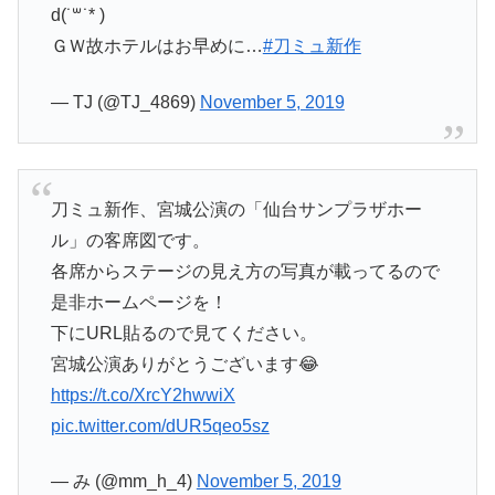
d(˙꒳​˙* )
ＧＷ故ホテルはお早めに…
#刀ミュ新作
— TJ (@TJ_4869)
November 5, 2019
刀ミュ新作、宮城公演の「仙台サンプラザホー
ル」の客席図です。
各席からステージの見え方の写真が載ってるので
是非ホームページを！
下にURL貼るので見てください。
宮城公演ありがとうございます😂
https://t.co/XrcY2hwwiX
pic.twitter.com/dUR5qeo5sz
— み (@mm_h_4)
November 5, 2019