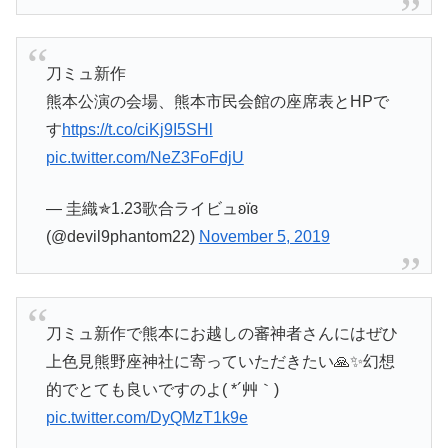
刀ミュ新作
熊本公演の会場、熊本市民会館の座席表とHPで
す
https://t.co/ciKj9I5SHl
pic.twitter.com/NeZ3FoFdjU
— 圭織✯1.23歌合ライビュʚïɞ
(@devil9phantom22)
November 5, 2019
刀ミュ新作で熊本にお越しの審神者さんにはぜひ
上色見熊野座神社に寄っていただきたい🙏✨幻想
的でとても良いですのよ( *´艸｀)
pic.twitter.com/DyQMzT1k9e