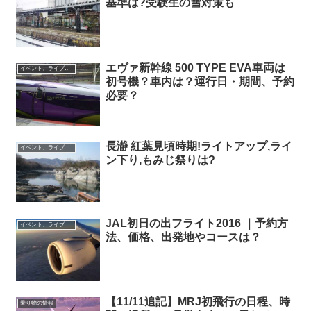
基準は?受験生の雪対策も
エヴァ新幹線 500 TYPE EVA車両は
イベント、ライブ最新情報
初号機？車内は？運行日・期間、予約
必要？
長瀞 紅葉見頃時期!ライトアップ,ライ
イベント、ライブ最新情報
ン下り,もみじ祭りは?
JAL初日の出フライト2016 ｜予約方
イベント、ライブ最新情報
法、価格、出発地やコースは？
【11/11追記】MRJ初飛行の日程、時
乗り物の情報