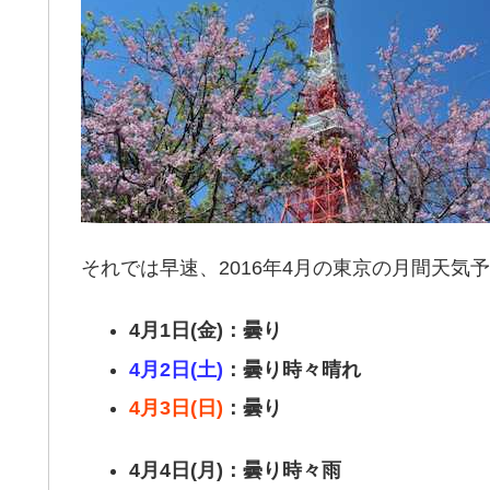
それでは早速、2016年4月の東京の月間天気
4月1日(金)：曇り
4月2日(土)
：曇り時々晴れ
4月3日(日)
：曇り
4月4日(月)：曇り時々雨