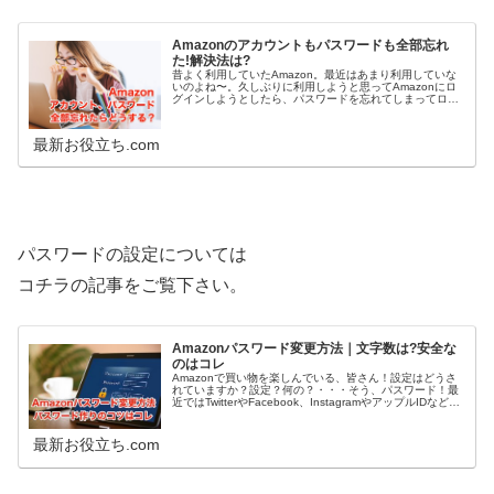
Amazonのアカウントもパスワードも全部忘れ
た!解決法は?
昔よく利用していたAmazon。最近はあまり利用していな
いのよね〜。久しぶりに利用しようと思ってAmazonにロ
グインしようとしたら、パスワードを忘れてしまってログ
イン出来なかった。。。。今は本当にいろんなサービスが
ネットで出来るから覚える...
最新お役立ち.com
パスワードの設定については
コチラの記事をご覧下さい。
Amazonパスワード変更方法｜文字数は?安全な
のはコレ
Amazonで買い物を楽しんでいる、皆さん！設定はどうさ
れていますか？設定？何の？・・・そう、パスワード！最
近ではTwitterやFacebook、InstagramやアップルIDなど利
用するサービスは増える一方ですよね。それと比例して、
使...
最新お役立ち.com